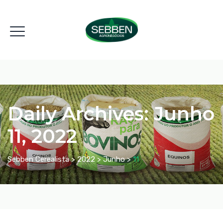
Daily Archives:
Junho
11, 2022
Sebben Cerealista
>
2022
>
Junho
>
11