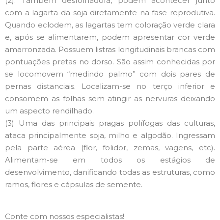
(2): Também desfolhadora, podem acontecer junto
com a lagarta da soja diretamente na fase reprodutiva.
Quando eclodem, as lagartas tem coloração verde clara
e, após se alimentarem, podem apresentar cor verde
amarronzada. Possuem listras longitudinais brancas com
pontuações pretas no dorso. São assim conhecidas por
se locomovem “medindo palmo” com dois pares de
pernas distanciais. Localizam-se no terço inferior e
consomem as folhas sem atingir as nervuras deixando
um aspecto rendilhado.
(3) Uma das principais pragas polífogas das culturas,
ataca principalmente soja, milho e algodão. Ingressam
pela parte aérea (flor, folidor, zemas, vagens, etc).
Alimentam-se em todos os estágios de
desenvolvimento, danificando todas as estruturas, como
ramos, flores e cápsulas de semente.
Conte com nossos especialistas!